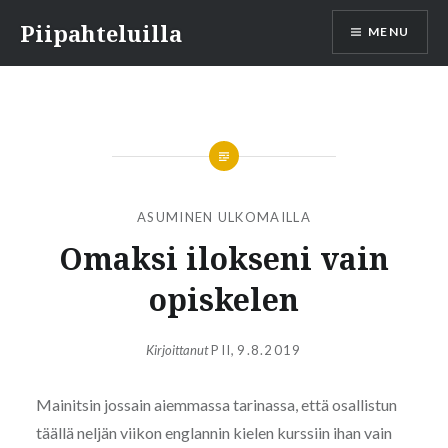
Skip
Piipahteluilla
MENU
to
content
ASUMINEN ULKOMAILLA
Omaksi ilokseni vain
opiskelen
Kirjoittanut
PII
,
9.8.2019
Mainitsin jossain aiemmassa tarinassa, että osallistun
täällä neljän viikon englannin kielen kurssiin ihan vain