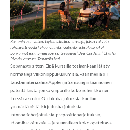
Bostonista on vaikea löytää ulkoilmaterasseja, joissa voi vain
rehellisesti juoda kaljaa. Onneksi Gabriele (saksalaisena) oli
bongannut muutaman pop-up-tyyppisen ”Beer Gardenin” Charles
Riverin varrelta. Testattiin heti.
Se sanasto sitten. Eipä kurssilla tosiaankaan lätisty
normaaleja viikonloppukuulumisia, vaan meillä oli
taustamateriaalina Applen ja Samsungin taannoinen
patenttikiista, jonka ympärille koko neliviikkoinen
kurssi rakentui. Oli lukuharjoituksia, kuullun
ymmärtämistä, kirjoitusharjoituksia,
intonaatioharjoituksia, prepositioharjoituksia,
idiomiharjoituksia — ja suunnilleen koko opeteltava