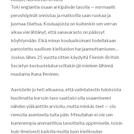
Toki englantia osaan arkipäivän tasolla — normaalit
perushöpinät onnistuu ja matkoilla saan ruokaa ja
juomaa tilattua. Kouluajoista on kuitenkin sen verran
aikaa vierähtänyt, että sanavarasto on päässyt
köyhtymään. Eikä minun kouluaikoinani todellakaan
panostettu suullisen kielitaidon harjaannuttamiseen…
Joskus lähes 25 vuotta sitten käydyltä Finnish-British
Societyn keskustelukurssiltakin jäi mieleen lähinnä
muutama ihana ihminen.
Aavistelin jo heti alkuunsa, että valintatestin tuloksista
huolimatta kurssin taso saattaisi olla osaamiseeni
nähden yläkanttiin arvioitu, mutta minkäs teet — siis
rennolla asenteella tulta päin. Minullahan ei ole sen
kummempia ammatillisia tavoitteita oppimiselle, toisin
kuin ilmeisesti kaikilla muilla tuon kielikoulun