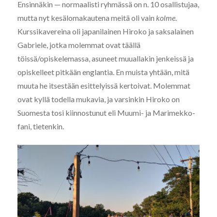
Ensinnäkin — normaalisti ryhmässä on n. 10 osallistujaa,
mutta nyt kesälomakautena meitä oli vain
kolme
.
Kurssikavereina oli japanilainen Hiroko ja saksalainen
Gabriele, jotka molemmat ovat täällä
töissä/opiskelemassa, asuneet muuallakin jenkeissä ja
opiskelleet pitkään englantia. En muista yhtään, mitä
muuta he itsestään esittelyissä kertoivat. Molemmat
ovat kyllä todella mukavia, ja varsinkin Hiroko on
Suomesta tosi kiinnostunut eli Muumi- ja Marimekko-
fani, tietenkin.