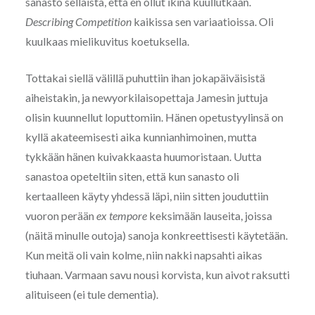
sanasto sellaista, että en ollut ikinä kuullutkaan.
Describing
Competition
kaikissa sen variaatioissa. Oli
kuulkaas mielikuvitus koetuksella.
Tottakai siellä välillä puhuttiin ihan jokapäiväisistä
aiheistakin, ja newyorkilaisopettaja Jamesin juttuja
olisin kuunnellut loputtomiin. Hänen opetustyylinsä on
kyllä akateemisesti aika kunnianhimoinen, mutta
tykkään hänen kuivakkaasta huumoristaan. Uutta
sanastoa opeteltiin siten, että kun sanasto oli
kertaalleen käyty yhdessä läpi, niin sitten jouduttiin
vuoron perään
ex tempore
keksimään lauseita, joissa
(näitä minulle outoja) sanoja konkreettisesti käytetään.
Kun meitä oli vain kolme, niin nakki napsahti aikas
tiuhaan. Varmaan savu nousi korvista, kun aivot raksutti
alituiseen (ei tule dementia).