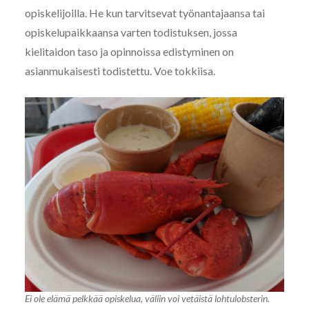
opiskelijoilla. He kun tarvitsevat työnantajaansa tai
opiskelupaikkaansa varten todistuksen, jossa
kielitaidon taso ja opinnoissa edistyminen on
asianmukaisesti todistettu. Voe tokkiisa.
Ei ole elämä pelkkää opiskelua, väliin voi vetäistä lohtulobsterin.