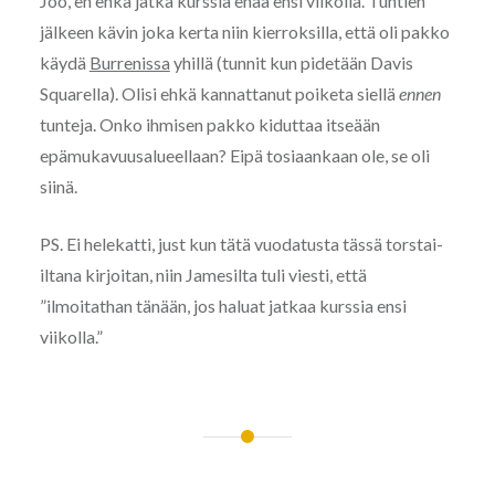
Joo, en ehkä jatka kurssia enää ensi viikolla. Tuntien
jälkeen kävin joka kerta niin kierroksilla, että oli pakko
käydä
Burrenissa
yhillä (tunnit kun pidetään Davis
Squarella). Olisi ehkä kannattanut poiketa siellä
ennen
tunteja. Onko ihmisen pakko kiduttaa itseään
epämukavuusalueellaan? Eipä tosiaankaan ole, se oli
siinä.
PS. Ei helekatti, just kun tätä vuodatusta tässä torstai-
iltana kirjoitan, niin Jamesilta tuli viesti, että
”ilmoitathan tänään, jos haluat jatkaa kurssia ensi
viikolla.”
Artikkelien
selaus