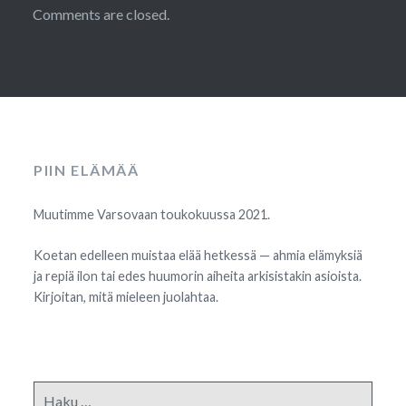
Comments are closed.
PIIN ELÄMÄÄ
Muutimme Varsovaan toukokuussa 2021.
Koetan edelleen muistaa elää hetkessä — ahmia elämyksiä
ja repiä ilon tai edes huumorin aiheita arkisistakin asioista.
Kirjoitan, mitä mieleen juolahtaa.
Haku: