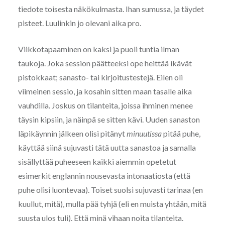
tiedote toisesta näkökulmasta. Ihan sumussa, ja täydet
pisteet. Luulinkin jo olevani aika pro.
Viikkotapaaminen on kaksi ja puoli tuntia ilman
taukoja. Joka session päätteeksi ope heittää ikävät
pistokkaat; sanasto- tai kirjoitustestejä. Eilen oli
viimeinen sessio, ja kosahin sitten maan tasalle aika
vauhdilla. Joskus on tilanteita, joissa ihminen menee
täysin kipsiin, ja näinpä se sitten kävi. Uuden sanaston
läpikäynnin jälkeen olisi pitänyt
minuutissa
pitää puhe,
käyttää siinä sujuvasti tätä uutta sanastoa ja samalla
sisällyttää puheeseen kaikki aiemmin opetetut
esimerkit englannin nousevasta intonaatiosta (että
puhe olisi luontevaa). Toiset suolsi sujuvasti tarinaa (en
kuullut, mitä), mulla pää tyhjä (eli en muista yhtään, mitä
suusta ulos tuli). Että minä vihaan noita tilanteita.