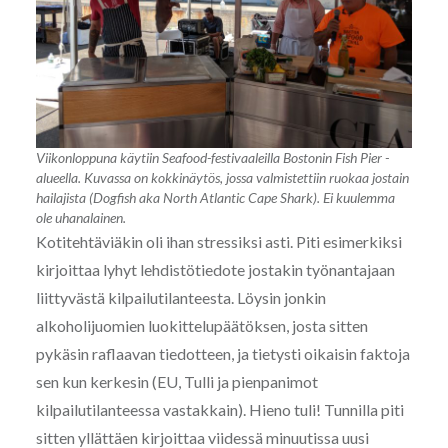
Viikonloppuna käytiin Seafood-festivaaleilla Bostonin Fish Pier -
alueella. Kuvassa on kokkinäytös, jossa valmistettiin ruokaa jostain
hailajista (Dogfish aka North Atlantic Cape Shark). Ei kuulemma
ole uhanalainen.
Kotitehtäviäkin oli ihan stressiksi asti. Piti esimerkiksi
kirjoittaa lyhyt lehdistötiedote jostakin työnantajaan
liittyvästä kilpailutilanteesta. Löysin jonkin
alkoholijuomien luokittelupäätöksen, josta sitten
pykäsin raflaavan tiedotteen, ja tietysti oikaisin faktoja
sen kun kerkesin (EU, Tulli ja pienpanimot
kilpailutilanteessa vastakkain). Hieno tuli! Tunnilla piti
sitten yllättäen kirjoittaa viidessä minuutissa uusi