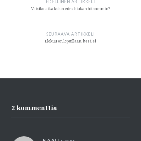
EDELLINEN ARTIKKELI
Voisiko aika kulua edes hiukan hitaammin?
SEURAAVA ARTIKKELI
Elokuu on lopuillaan, kesä ei
2 kommenttia
NAALI
sanoo: