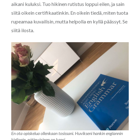
aikani kuluksi. Tuo hikinen rutistus loppui eilen, ja sain
siitä oikein certifikaatinkin. En oikein tiedä, miten tuota
rupeamaa kuvailisin, mutta helpolla en kyllä päässyt. Se
siitä ilosta.
En ota opiskelua ollenkaan tosissani. Huvikseni hankin englannin
kieliopin, nätinvärinen on kansi.