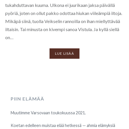
tukahduttavan kuuma. Ulkona ei juurikaan jaksa päivällä
pyöriä, joten on ollut pakko odottaa hiukan viileämpiä iltoja.
Mikäpä siinä, tuolla Veikselin rannoilla on ihan miellyttävää
iltaisin. Tai minusta on kivempi sanoa Vistula. Ja kyllä siellä
on…
LUE LISÄÄ
PIIN ELÄMÄÄ
Muutimme Varsovaan toukokuussa 2021.
Koetan edelleen muistaa elää hetkessä — ahmia elämyksiä