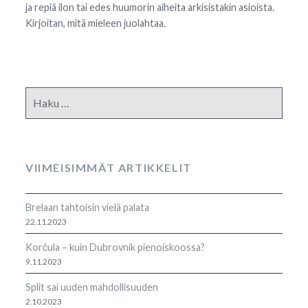
ja repiä ilon tai edes huumorin aiheita arkisistakin asioista.
Kirjoitan, mitä mieleen juolahtaa.
Haku:
VIIMEISIMMÄT ARTIKKELIT
Brelaan tahtoisin vielä palata
22.11.2023
Korčula – kuin Dubrovnik pienoiskoossa?
9.11.2023
Split sai uuden mahdollisuuden
2.10.2023