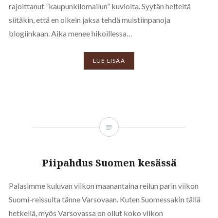
rajoittanut ”kaupunkilomailun” kuvioita. Syytän helteitä
siitäkin, että en oikein jaksa tehdä muistiinpanoja
blogiinkaan. Aika menee hikoillessa…
LUE LISÄÄ
Piipahdus Suomen kesässä
Palasimme kuluvan viikon maanantaina reilun parin viikon
Suomi-reissulta tänne Varsovaan. Kuten Suomessakin tällä
hetkellä, myös Varsovassa on ollut koko viikon