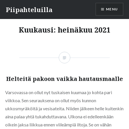
Skip
Piipahteluilla
MENU
to
content
Kuukausi:
heinäkuu 2021
Helteitä pakoon vaikka hautausmaalle
Varsovassa on ollut nyt tuskaisen kuumaa jo kohta pari
viikkoa. Sen seurauksena on ollut myös kunnon
ukkosmyräköitä ja vesisateita. Niiden jälkeen helle kuitenkin
aina palaa yhtä tukahduttavana. Ulkona ei edelleenkään
oikein jaksa liikkua ennen viileämpiä iltoja. Se on vähän